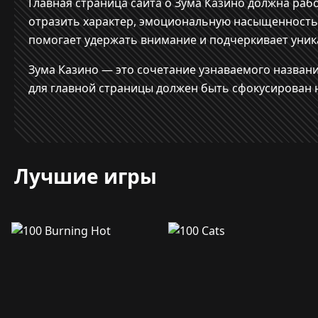
Главная страница сайта о Зума Казино должна рабо
отразить характер, эмоциональную насыщенность и
помогает удержать внимание и подчеркивает уник
Зума Казино — это сочетание узнаваемого названи
для главной страницы должен быть сфокусирован н
Лучшие игры