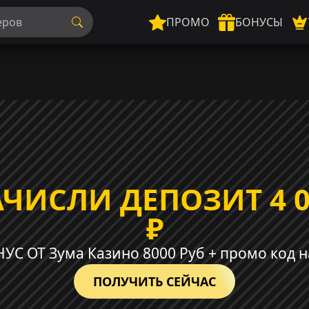
ПРОМО
БОНУСЫ
АЧИСЛИ ДЕПОЗИТ 4 0
₽
УС ОТ Зума Казино 8000 Руб + промо код н
ПОЛУЧИТЬ СЕЙЧАС