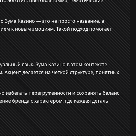
ь: логотип, цветовая гамма, тематические
о Зума Казино — это не просто название, а
ием к новым эмоциям. Такой подход помогает
альный язык. Зума Казино в этом контексте
 Акцент делается на четкой структуре, понятных
о избегать перегруженности и сохранять баланс
ие бренда с характером, где каждая деталь