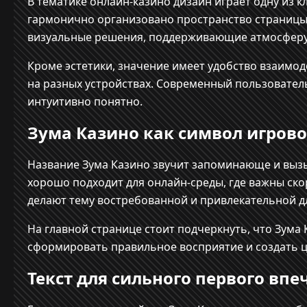
В тематике онлайн-казино дизайн играет одну из 
гармонично организовано пространство страницы.
визуальные решения, поддерживающие атмосферу
Кроме эстетики, значение имеет удобство взаимод
на разных устройствах. Современный пользователь 
интуитивно понятно.
Зума Казино как символ игрово
Название Зума Казино звучит запоминающе и выз
хорошо подходит для онлайн-среды, где важны ск
делают тему востребованной и привлекательной д
На главной странице стоит подчеркнуть, что Зума
сформировать правильное восприятие и создать ц
Текст для сильного первого впе