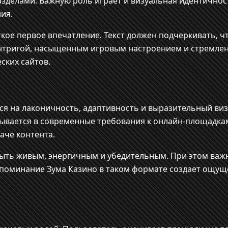
зделами. Важную роль играет и визуальная идентичност
ия.
кое первое впечатление. Текст должен подчеркивать, чт
интригой, насыщенным игровым настроением и стремлен
ских сайтов.
я на лаконичность, адаптивность и выразительный визу
ывается в современные требования к онлайн-площадкам.
аче контента.
ыть живым, энергичным и убедительным. При этом важн
минание Зума Казино в таком формате создает ощущен