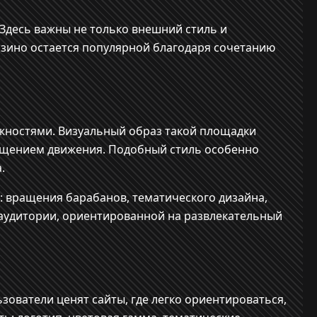
 Здесь важны не только внешний стиль и
азино остается популярной благодаря сочетанию
ожностями. Визуальный образ такой площадки
ущением движения. Подобный стиль особенно
.
 вращения барабанов, тематического дизайна,
 аудитории, ориентированной на развлекательный
зователи ценят сайты, где легко ориентироваться,