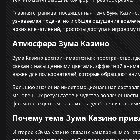
Главная страница, посвященная теме Зума Казино,
узнаваемая подача, но и общее ощущение вовлечен
ярких впечатлений, простоты доступа к игровому 
Атмосфера Зума Казино
Зума Казино воспринимается как пространство, г
связан с насыщенными цветами, эффектной аним
важен для пользователей, которые обращают внима
Большое значение имеет эмоциональная составляю
мгновенных результатов и чувства вовлеченности
формат с акцентом на яркость, удобство и соврем
Почему тема Зума Казино прив
Интерес к Зума Казино связан с узнаваемым сочет